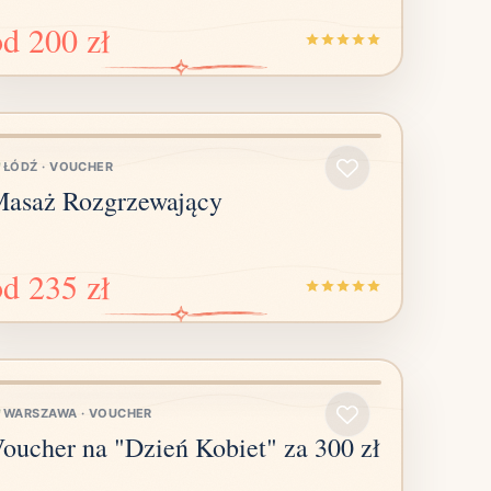
od
200 zł
ŁÓDŹ
·
VOUCHER
asaż Rozgrzewający
od
235 zł
WARSZAWA
·
VOUCHER
oucher na "Dzień Kobiet" za 300 zł