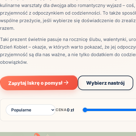
kulinarne warsztaty dla dwojga albo romantyczny wyjazd – coś,
przyjemność z odpoczynkiem od codzienności. To także sposó
wspólne przeżycie, jeśli wybierze się doświadczenie do zreali
razem.
Mias
Taki prezent świetnie pasuje na rocznicę ślubu, walentynki, ur
Najczę
Dzień Kobiet – okazje, w których warto pokazać, że jej odpoczy
przyjemność są dla nas ważne, a nie tylko dodatkiem do codzi
obowiązków.
Białys
Cała P
Częst
Dla niej
Dla niego
Zapytaj Iskrę o pomysł
Wybierz nastrój
Dla dwojga
Urodziny
Katow
Ekstremalnie
Wszys
CENA
0
zł