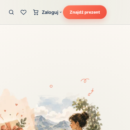
Zaloguj
Znajdź prezent
Konto klienta
zję
Uczucia
Logowanie dla kupujących
Atrakcyjność
Strefa partnera
Ciarki na plecach
Logowanie dla partnerów
Kunszt
cka
Lans i błysk reflektorów
Magię
Moc
Pewność siebie
Potencjał
Radość
Smak luksusu