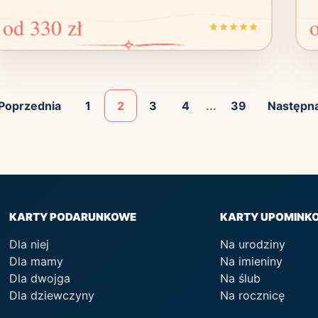
od
330 zł
Poprzednia
1
2
3
4
...
39
Następn
KARTY PODARUNKOWE
KARTY UPOMINK
Dla niej
Na urodziny
Dla mamy
Na imieniny
Dla dwojga
Na ślub
Dla dziewczyny
Na rocznicę