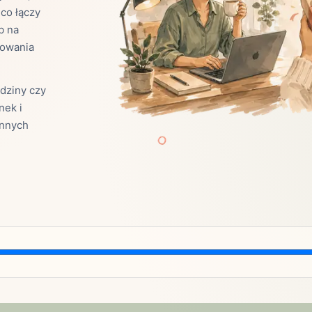
 co łączy
Zobacz wszystkie
(21)
Zobacz wszystkie
b na
zowania
ta
odziny czy
ściej wybierane lokalizacje
nek i
ennych
tok
Bielsko-Biała
Bydgoszcz
olska
Chorzów
Ciechocinek
ochowa
Giżycko
Gorzów
Wielkopolski
ice
Kielce
Kraków
tkie miasta