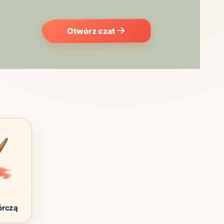
Otwórz czat
órczą