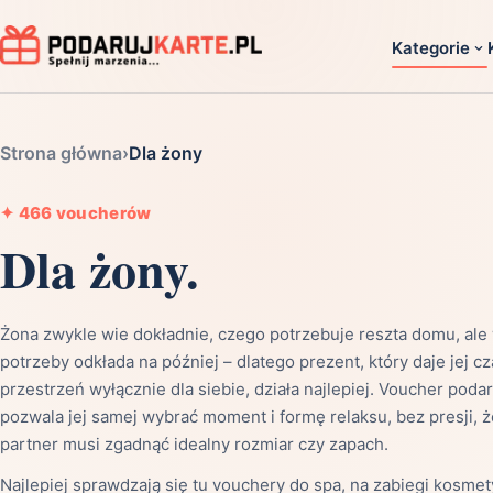
Kategorie
Dla ko
Strona główna
›
Dla żony
Dla dwoj
Dla dziec
✦
466 voucherów
Dla żony.
Dla firm
Dla niego
Dla niej
Żona zwykle wie dokładnie, czego potrzebuje reszta domu, ale
Dla senio
potrzeby odkłada na później – dlatego prezent, który daje jej cz
przestrzeń wyłącznie dla siebie, działa najlepiej. Voucher pod
Zobacz ws
pozwala jej samej wybrać moment i formę relaksu, bez presji, 
partner musi zgadnąć idealny rozmiar czy zapach.
Najlepiej sprawdzają się tu vouchery do spa, na zabiegi kosme