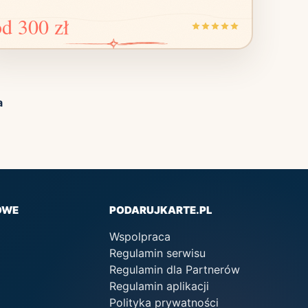
od
300 zł
a
OWE
PODARUJKARTE.PL
Wspolpraca
Regulamin serwisu
Regulamin dla Partnerów
Regulamin aplikacji
Polityka prywatności