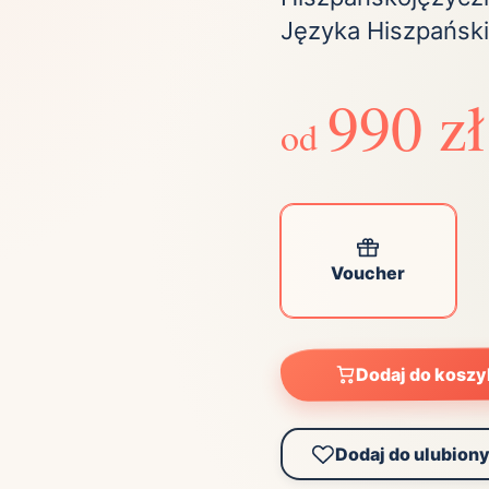
ta
Języka Hiszpański
ściej wybierane lokalizacje
990 zł
tok
Bielsko-Biała
Bydgoszcz
od
olska
Chorzów
Ciechocinek
ochowa
Giżycko
Gorzów
Wielkopolski
ice
Kielce
Kraków
tkie miasta
Voucher
Dodaj do kosz
Dodaj do ulubion