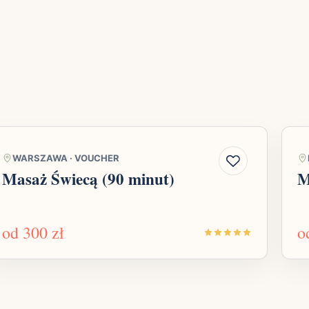
WARSZAWA
·
VOUCHER
Masaż Świecą (90 minut)
M
od
300 zł
o