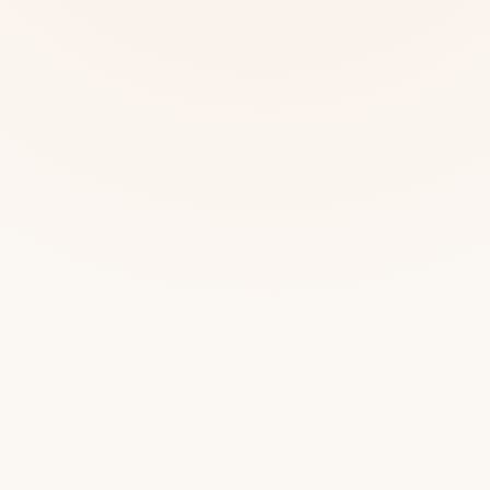
Mias
Najczę
Białys
Cała P
Częst
Dla niej
Dla niego
Dla dwojga
Urodziny
Katow
Ekstremalnie
Wszys