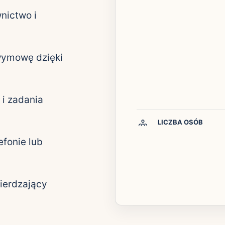
nictwo i
wymowę dzięki
 i zadania
LICZBA OSÓB
efonie lub
ierdzający