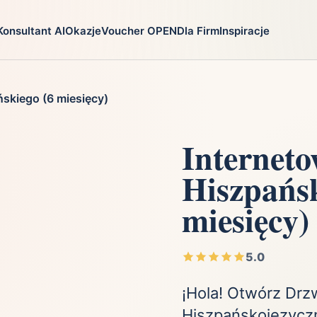
Konsultant AI
Okazje
Voucher OPEN
Dla Firm
Inspiracje
go
Prezenty
Na jaką oka
skiego (6 miesięcy)
ga
Ekstremalnie
Chrzest
i
Firma
Imieniny
Internet
Fotografia
Komunia
Hiszpańsk
Gry
Narodziny dzie
Kulinaria
Parapetówka
miesięcy)
ra
Kultura i Rozrywka
Rocznica
Kursy i szkolenia
Różne okazje
5.0
Moda
Ślub i wesele
¡Hola! Otwórz Drz
Hiszpańskojęzycz