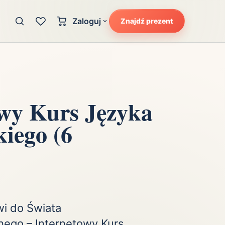
Zaloguj
Znajdź prezent
Konto klienta
zję
Uczucia
Logowanie dla kupujących
Atrakcyjność
Strefa partnera
Ciarki na plecach
owy Kurs Języka
Logowanie dla partnerów
Kunszt
iego (6
cka
Lans i błysk reflektorów
Magię
Moc
Pewność siebie
Potencjał
wi do Świata
nego – Internetowy Kurs