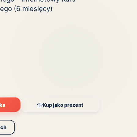
ego (6 miesięcy)
yka
Kup jako prezent
ych