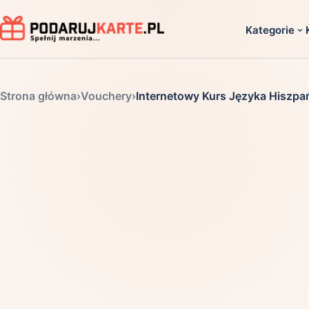
Kategorie
Dla ko
Strona główna
›
Vouchery
›
Internetowy Kurs Języka Hiszpań
Dla dwoj
Dla dziec
Dla firm
Dla niego
Dla niej
Dla senio