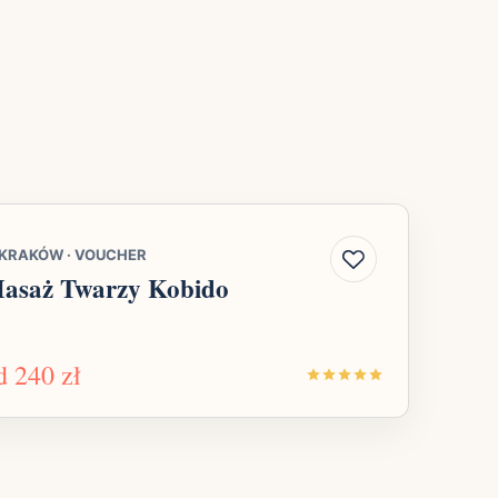
KRAKÓW
·
VOUCHER
asaż Twarzy Kobido
d
240 zł