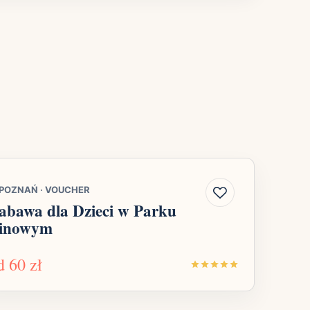
POZNAŃ
·
VOUCHER
abawa dla Dzieci w Parku
inowym
d
60 zł