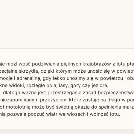
je możliwość podziwiania pięknych krajobrazów z lotu ptak
ecjalne skrzydła, dzięki którym może unosic się w powietr
cje i adrenalinę, gdy lekko unosimy się w powietrzu i ob
 widoki, rozległe pola, lasy, góry czy jeziora.
, dlatego ważne jest przestrzeganie zasad bezpieczeństwa
st niezapomnianym przeżyciem, które zostaje na długo w pa
ot motolotnią może być świetną okazją do spełnienia marze
nia pozwala poczuć wiatr we włosach i wolność lotu.