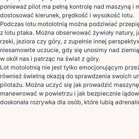
ponieważ pilot ma pełną kontrolę nad maszyną i 
dostosować kierunek, prędkość i wysokość lotu.
Podczas lotu motolotnią można podziwiać przepi
z lotu ptaka. Można obserwować żywioły natury, jak
rzeki, jeziora czy góry, z zupełnie innej perspekty
niesamowite uczucie, gdy się unosimy nad ziemią,
w okół nas i patrząc na świat z góry.
Lot motolotnią nie jest tylko emocjonującym prze
również świetną okazją do sprawdzenia swoich u
pilotażu. Można uczyć się jak prowadzić maszynę,
manewrować w powietrzu i jak bezpiecznie lądow
doskonała rozrywka dla osób, które lubią adrenali