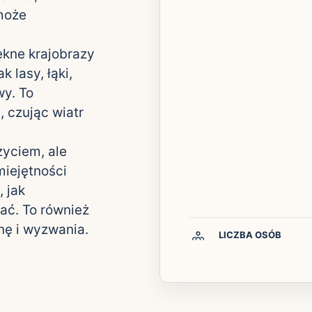
może
ękne krajobrazy
 lasy, łąki,
wy. To
 czując wiatr
życiem, ale
miejętności
 jak
ać. To również
nę i wyzwania.
LICZBA OSÓB