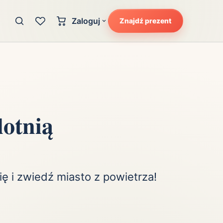
Zaloguj
Znajdź prezent
Konto klienta
zję
Uczucia
Logowanie dla kupujących
Atrakcyjność
Strefa partnera
Ciarki na plecach
Logowanie dla partnerów
Kunszt
lotnią
cka
Lans i błysk reflektorów
Magię
Moc
Pewność siebie
ę i zwiedź miasto z powietrza!
Potencjał