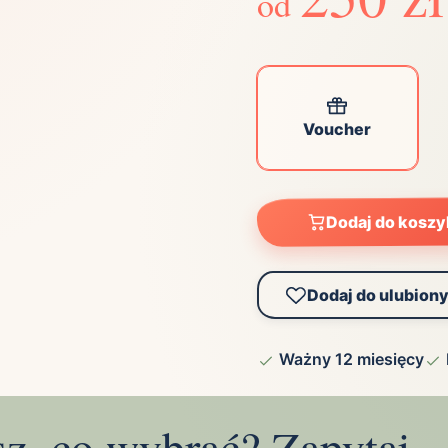
od
ta
ściej wybierane lokalizacje
tok
Bielsko-Biała
Bydgoszcz
Voucher
olska
Chorzów
Ciechocinek
ochowa
Giżycko
Gorzów
Wielkopolski
ice
Kielce
Kraków
Dodaj do kosz
tkie miasta
Dodaj do ulubion
Ważny 12 miesięcy
sz, co wybrać? Zapytaj