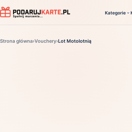
Kategorie
Dla ko
Strona główna
›
Vouchery
›
Lot Motolotnią
Dla dwoj
Dla dziec
Dla firm
Dla niego
Dla niej
Dla senio