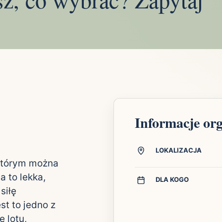
Informacje or
LOKALIZACJA
 którym można
a to lekka,
DLA KOGO
siłę
st to jedno z
 lotu,