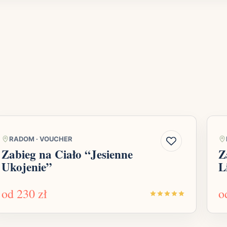
RADOM
·
VOUCHER
Zabieg na Ciało “Jesienne
Z
Ukojenie”
L
od
230 zł
o