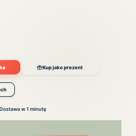
yka
Kup jako prezent
ych
Dostawa w 1 minutę