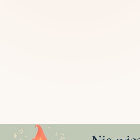
Mias
Najczę
Białys
Cała P
Częst
Dla niej
Dla niego
Dla dwojga
Urodziny
Katow
Ekstremalnie
Wszys
Nie wie