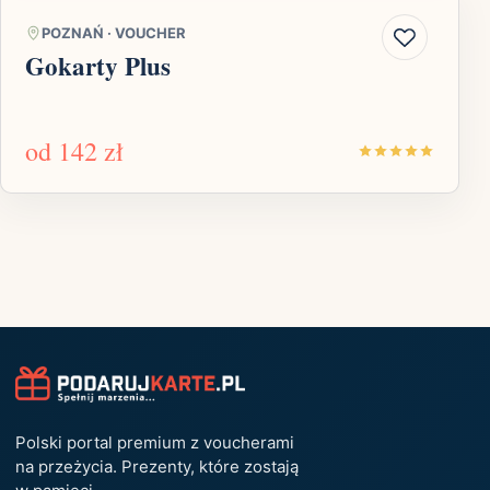
POZNAŃ
·
VOUCHER
Gokarty Plus
od
142 zł
Polski portal premium z voucherami
na przeżycia. Prezenty, które zostają