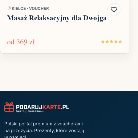
KIELCE
·
VOUCHER
Masaż Relaksacyjny dla Dwojga
od
369 zł
Polski portal premium z voucherami
na przeżycia. Prezenty, które zostają
w pamięci.