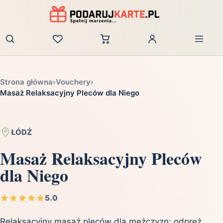
Zaloguj
Strona główna
›
Vouchery
›
Masaż Relaksacyjny Pleców dla Niego
ŁÓDŹ
Masaż Relaksacyjny Pleców
dla Niego
5.0
Relaksacyjny masaż pleców dla mężczyzn: odpręż