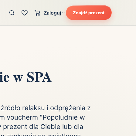
Zaloguj
Znajdź prezent
Konto klienta
zję
Uczucia
Logowanie dla kupujących
Atrakcyjność
Strefa partnera
Ciarki na plecach
Logowanie dla partnerów
Kunszt
ie w SPA
cka
Lans i błysk reflektorów
Magię
Moc
Pewność siebie
źródło relaksu i odprężenia z
Potencjał
m voucherm "Popołudnie w
Radość
 prezent dla Ciebie lub dla
Smak luksusu