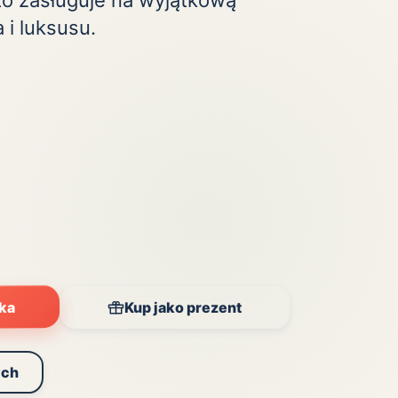
kto zasługuje na wyjątkową
Zobacz wszystkie
(20)
 i luksusu.
yka
Kup jako prezent
ych