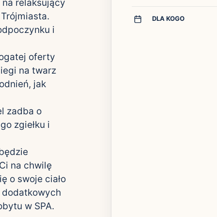
 na relaksujący
Trójmiasta.
DLA KOGO
 odpoczynku i
gatej oferty
iegi na twarz
odnień, jak
el zadba o
go zgiełku i
 będzie
i na chwilę
ię o swoje ciało
a dodatkowych
obytu w SPA.