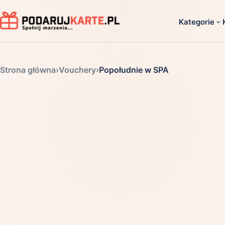
Kategorie
Dla ko
Strona główna
›
Vouchery
›
Popołudnie w SPA
Dla dwoj
Dla dziec
Dla firm
Dla niego
Dla niej
Dla senio
Zobacz ws