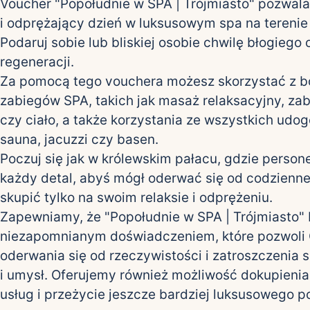
Voucher "Popołudnie w SPA | Trójmiasto" pozwala
i odprężający dzień w luksusowym spa na terenie 
Podaruj sobie lub bliskiej osobie chwilę błogiego
regeneracji.
Za pomocą tego vouchera możesz skorzystać z bo
zabiegów SPA, takich jak masaż relaksacyjny, zab
czy ciało, a także korzystania ze wszystkich udog
sauna, jacuzzi czy basen.
Poczuj się jak w królewskim pałacu, gdzie person
każdy detal, abyś mógł oderwać się od codzienne
skupić tylko na swoim relaksie i odprężeniu.
Zapewniamy, że "Popołudnie w SPA | Trójmiasto"
niezapomnianym doświadczeniem, które pozwoli C
oderwania się od rzeczywistości i zatroszczenia s
i umysł. Oferujemy również możliwość dokupieni
usług i przeżycie jeszcze bardziej luksusowego p