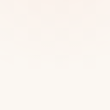
Mias
Najczę
Białys
Cała P
Częst
Dla niej
Dla niego
Dla dwojga
Urodziny
Katow
Ekstremalnie
Wszys