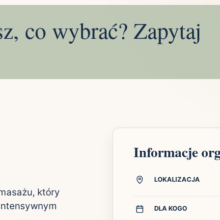
sz, co wybrać? Zapytaj
Informacje or
LOKALIZACJA
masażu, który
o intensywnym
DLA KOGO