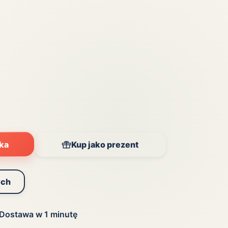
yka
Kup jako prezent
ych
Dostawa w 1 minutę