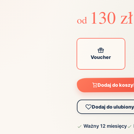
ta
130 zł
ściej wybierane lokalizacje
od
tok
Bielsko-Biała
Bydgoszcz
olska
Chorzów
Ciechocinek
ochowa
Giżycko
Gorzów
Wielkopolski
Voucher
ice
Kielce
Kraków
tkie miasta
Dodaj do kosz
Dodaj do ulubion
Ważny 12 miesięcy