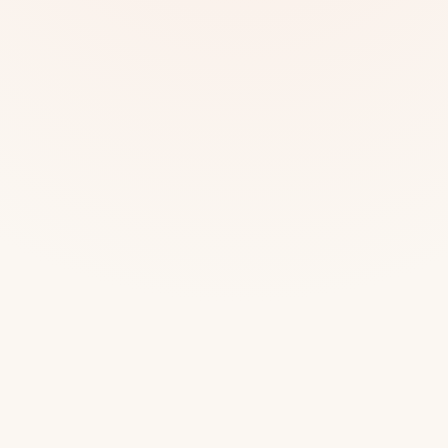
Mias
Najczę
Białys
Cała P
Częst
Dla niej
Dla niego
Dla dwojga
Urodziny
Katow
Ekstremalnie
Wszys