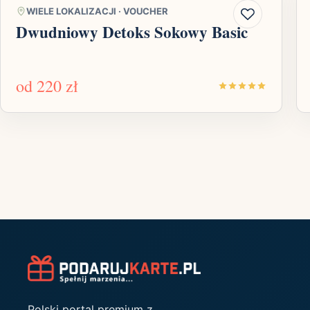
WIELE LOKALIZACJI
·
VOUCHER
Dwudniowy Detoks Sokowy Basic
od
220 zł
Polski portal premium z