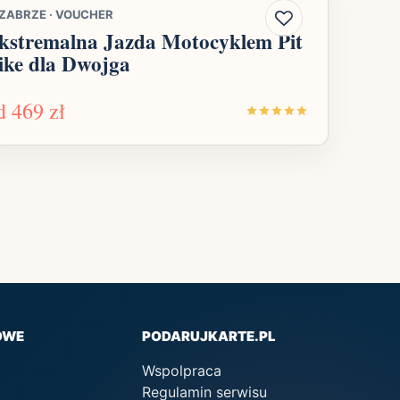
ZABRZE
·
VOUCHER
kstremalna Jazda Motocyklem Pit
ike dla Dwojga
d
469 zł
OWE
PODARUJKARTE.PL
Wspolpraca
Regulamin serwisu