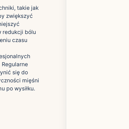
niki, takie jak
aby zwiększyć
niejszyć
redukcji bólu
eniu czasu
esjonalnych
. Regularne
nić się do
yczności mięśni
mu po wysiłku.