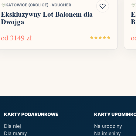
KATOWICE (OKOLICE)
·
VOUCHER
Ekskluzywny Lot Balonem dla
E
Dwojga
B
od
3149 zł
o
KARTY PODARUNKOWE
KARTY UPOMINK
Dla niej
Na urodziny
Dla mamy
Na imieniny