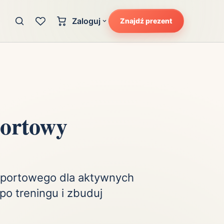
Zaloguj
Znajdź prezent
Konto klienta
zję
Uczucia
Logowanie dla kupujących
Atrakcyjność
Strefa partnera
Ciarki na plecach
Logowanie dla partnerów
Kunszt
ortowy
cka
Lans i błysk reflektorów
Magię
Moc
Pewność siebie
sportowego dla aktywnych
Potencjał
po treningu i zbuduj