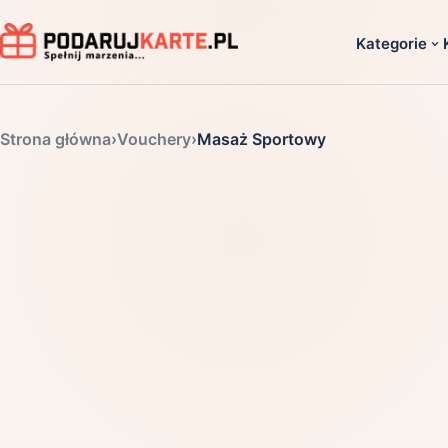
Kategorie
Dla ko
Strona główna
›
Vouchery
›
Masaż Sportowy
Dla dwoj
Dla dziec
Dla firm
Dla niego
Dla niej
Dla senio