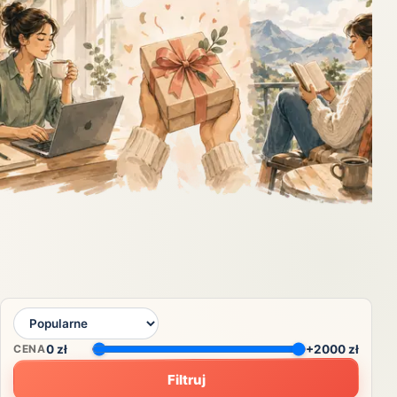
CENA
0
zł
+2000 zł
Filtruj