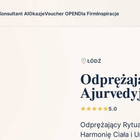
Konsultant AI
Okazje
Voucher OPEN
Dla Firm
Inspiracje
go
Prezenty
Na jaką oka
ga
Ekstremalnie
Chrzest
i
Firma
Imieniny
ŁÓDŹ
Fotografia
Komunia
Odprężaj
Gry
Narodziny dzie
Ajurvedy
Kulinaria
Parapetówka
ra
Kultura i Rozrywka
Rocznica
Kursy i szkolenia
Różne okazje
5.0
Moda
Ślub i wesele
Odprężający Rytuał
Harmonię Ciała i 