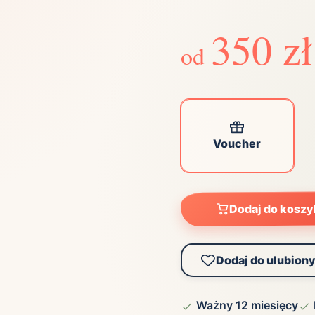
ta
ściej wybierane lokalizacje
350 zł
od
tok
Bielsko-Biała
Bydgoszcz
olska
Chorzów
Ciechocinek
ochowa
Giżycko
Gorzów
Wielkopolski
ice
Kielce
Kraków
Voucher
tkie miasta
Dodaj do kosz
Dodaj do ulubion
Ważny 12 miesięcy