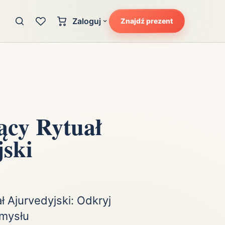
Zaloguj
Znajdź prezent
Konto klienta
zję
Uczucia
Logowanie dla kupujących
Atrakcyjność
Strefa partnera
Ciarki na plecach
Logowanie dla partnerów
Kunszt
ący Rytuał
cka
Lans i błysk reflektorów
jski
Magię
Moc
Pewność siebie
Potencjał
 Ajurvedyjski: Odkryj
Umysłu