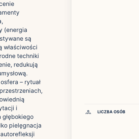
cenie
damenty
a,
y (energia
ystywane są
ją właściwości
rodne techniki
enie, redukują
 umysłową.
osfera – rytuał
przestrzeniach,
powiednią
acji i
LICZBA OSÓB
 głębokiego
lko pielęgnacja
autorefleksji