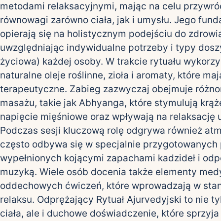
metodami relaksacyjnymi, mając na celu przywró
równowagi zarówno ciała, jak i umysłu. Jego fun
opierają się na holistycznym podejściu do zdrowi
uwzględniając indywidualne potrzeby i typy dosz
życiowa) każdej osoby. W trakcie rytuału wykorz
naturalne oleje roślinne, zioła i aromaty, które ma
terapeutyczne. Zabieg zazwyczaj obejmuje różno
masażu, takie jak Abhyanga, które stymulują krąż
napięcie mięśniowe oraz wpływają na relaksację
Podczas sesji kluczową rolę odgrywa również atm
często odbywa się w specjalnie przygotowanych 
wypełnionych kojącymi zapachami kadzideł i od
muzyką. Wiele osób docenia także elementy medyt
oddechowych ćwiczeń, które wprowadzają w stan
relaksu. Odprężający Rytuał Ajurvedyjski to nie ty
ciała, ale i duchowe doświadczenie, które sprzyja 