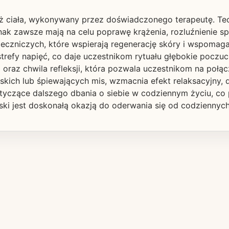
ż ciała, wykonywany przez doświadczonego terapeutę. Te
ak zawsze mają na celu poprawę krążenia, rozluźnienie spi
leczniczych, które wspierają regenerację skóry i wspoma
refy napięć, co daje uczestnikom rytuału głębokie poczuci
oraz chwila refleksji, która pozwala uczestnikom na połąc
kich lub śpiewających mis, wzmacnia efekt relaksacyjny, 
tyczące dalszego dbania o siebie w codziennym życiu, co
jski jest doskonałą okazją do oderwania się od codziennyc