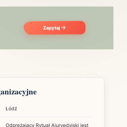
Zapytaj
ganizacyjne
Łódź
Odprężający Rytuał Ajurvedyjski jest