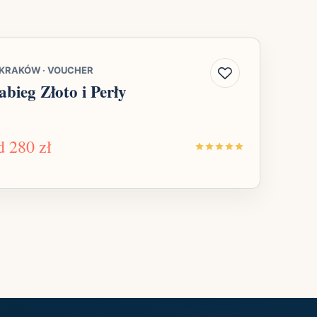
KRAKÓW
·
VOUCHER
abieg Złoto i Perły
d
280 zł