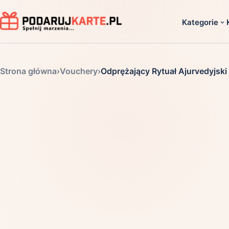
Kategorie
Dla ko
Strona główna
›
Vouchery
›
Odprężający Rytuał Ajurvedyjski
Dla dwoj
Dla dziec
Dla firm
Dla niego
Dla niej
Dla senio