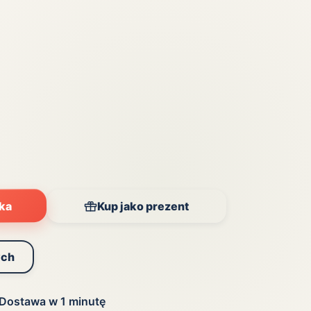
yka
Kup jako prezent
ych
Dostawa w 1 minutę