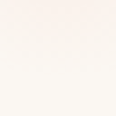
Mias
Najczę
Białys
Cała P
Częst
Dla niej
Dla niego
Dla dwojga
Urodziny
Katow
Ekstremalnie
Wszys