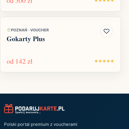
od
300 zł
POZNAŃ
·
VOUCHER
Gokarty Plus
od
142 zł
Polski portal premium z voucherami