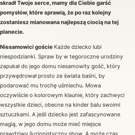
skradł Twoje serce, mamy dla Ciebie garść
pomysłów, które sprawią, że po raz kolejny
zostaniesz mianowana najlepszą ciocią na tej
planecie.
Niesamowici goście
Każde dziecko lubi
niespodzianki. Spraw by w tegoroczne urodziny
zapukał do jego domu niesamowity gość, który
przywędrował prosto ze świata baśni, by
podarować mu trochę uśmiechu. Mowa
oczywiście o kolorowym klaunie, który zachwyci
wszystkie dzieci, obecne na kinder balu swoimi
sztuczkami. A jeśli dziecko jest zafascynowane
magią, w jego domu może mieć miejsce
prawdziwy iluzjonistyczny show. A może czas