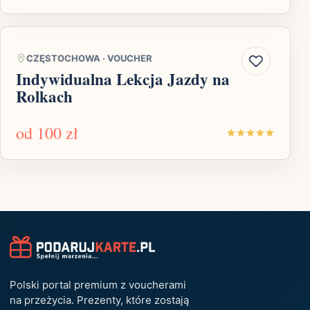
CZĘSTOCHOWA
·
VOUCHER
Indywidualna Lekcja Jazdy na
Rolkach
od
100 zł
Polski portal premium z voucherami
na przeżycia. Prezenty, które zostają