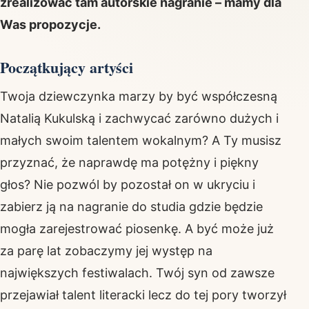
zrealizować tam autorskie nagranie – mamy dla
Was propozycje.
Początkujący artyści
Twoja dziewczynka marzy by być współczesną
Natalią Kukulską i zachwycać zarówno dużych i
małych swoim talentem wokalnym? A Ty musisz
przyznać, że naprawdę ma potężny i piękny
głos? Nie pozwól by pozostał on w ukryciu i
zabierz ją na nagranie do studia gdzie będzie
mogła zarejestrować piosenkę. A być może już
za parę lat zobaczymy jej występ na
największych festiwalach. Twój syn od zawsze
przejawiał talent literacki lecz do tej pory tworzył