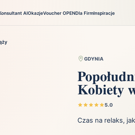
Konsultant AI
Okazje
Voucher OPEN
Dla Firm
Inspiracje
go
Prezenty
Na jaką oka
ąży
ga
Ekstremalnie
Chrzest
i
Firma
Imieniny
GDYNIA
Fotografia
Komunia
Popołudn
Gry
Narodziny dzie
Kobiety 
Kulinaria
Parapetówka
ra
Kultura i Rozrywka
Rocznica
Kursy i szkolenia
Różne okazje
5.0
Moda
Ślub i wesele
Czas na relaks, j