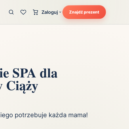
Zaloguj
Znajdź prezent
Konto klienta
zję
Uczucia
Logowanie dla kupujących
Atrakcyjność
Strefa partnera
Ciarki na plecach
Logowanie dla partnerów
Kunszt
ie SPA dla
cka
Lans i błysk reflektorów
w Ciąży
Magię
Moc
Pewność siebie
Potencjał
akiego potrzebuje każda mama!