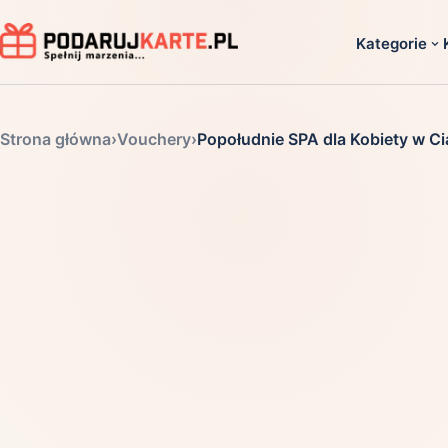
Kategorie
Dla ko
Strona główna
›
Vouchery
›
Popołudnie SPA dla Kobiety w Ci
Dla dwoj
Dla dziec
Dla firm
Dla niego
Dla niej
Dla senio