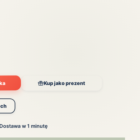
yka
Kup jako prezent
ych
Dostawa w 1 minutę