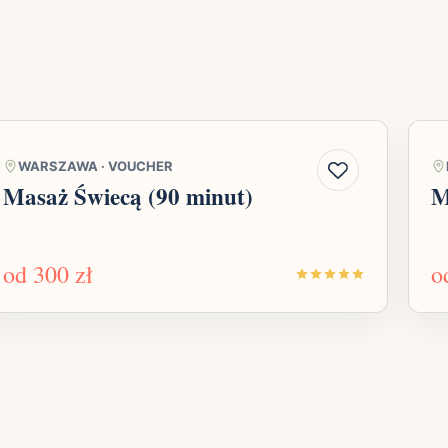
WARSZAWA
·
VOUCHER
Masaż Świecą (90 minut)
M
od
300 zł
o