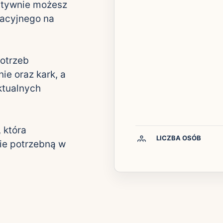
natywnie możesz
nacyjnego na
potrzeb
ie oraz kark, a
ktualnych
 która
LICZBA OSÓB
nie potrzebną w