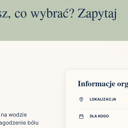
sz, co wybrać? Zapytaj
Informacje or
LOKALIZACJA
ę na wodzie
DLA KOGO
łagodzenie bólu