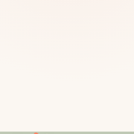
Mias
Najczę
Białys
Cała P
Częst
Dla niej
Dla niego
Dla dwojga
Urodziny
Katow
Ekstremalnie
Wszys