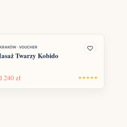
KRAKÓW
·
VOUCHER
asaż Twarzy Kobido
d
240 zł