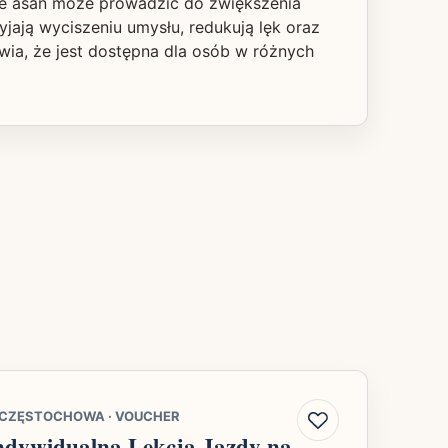
nie asan może prowadzić do zwiększenia
jają wyciszeniu umysłu, redukują lęk oraz
wia, że jest dostępna dla osób w różnych
CZĘSTOCHOWA
·
VOUCHER
ndywidualna Lekcja Jazdy na