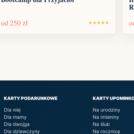
R
od
250 zł
o
KARTY PODARUNKOWE
KARTY UPOMINK
Dla niej
Na urodziny
Dla mamy
Na imieniny
Dla dwojga
Na ślub
Dla dziewczyny
Na rocznicę