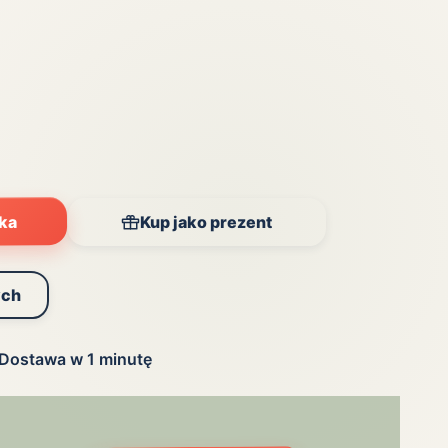
Zobacz wszystkie
(20)
yka
Kup jako prezent
ych
Dostawa w 1 minutę