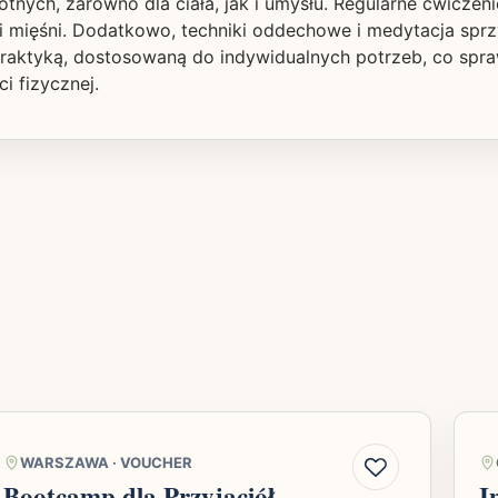
tnych, zarówno dla ciała, jak i umysłu. Regularne ćwicze
i mięśni. Dodatkowo, techniki oddechowe i medytacja sprzy
praktyką, dostosowaną do indywidualnych potrzeb, co spra
 fizycznej.
WARSZAWA
·
VOUCHER
Bootcamp dla Przyjaciół
I