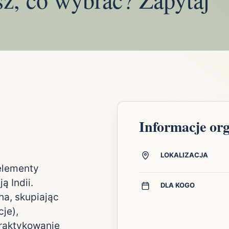
Informacje or
LOKALIZACJA
 elementy
ą Indii.
DLA KOGO
ha, skupiając
cje),
Praktykowanie