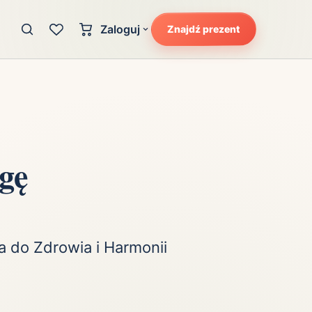
Zaloguj
Znajdź prezent
Konto klienta
zję
Uczucia
Logowanie dla kupujących
Atrakcyjność
Strefa partnera
Ciarki na plecach
Logowanie dla partnerów
Kunszt
gę
cka
Lans i błysk reflektorów
Magię
Moc
Pewność siebie
a do Zdrowia i Harmonii
Potencjał
Radość
Smak luksusu