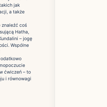
takich jak
cji, a także
 znaleźć coś
ksującą Hatha,
Kundalini – jogę
ości. Wspólne
i
 dodatkowo
amopoczucie
aw ćwiczeń – to
ju i równowagi