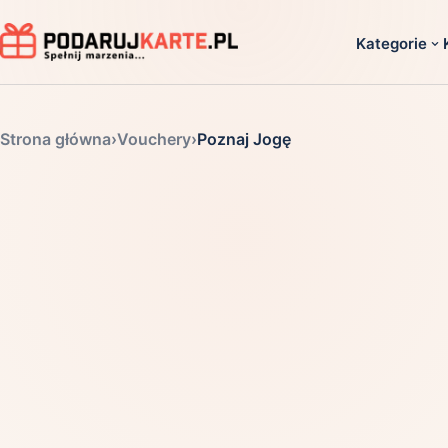
Kategorie
Dla ko
Strona główna
›
Vouchery
›
Poznaj Jogę
Dla dwoj
Dla dziec
Dla firm
Dla niego
Dla niej
Dla senio
Zobacz ws