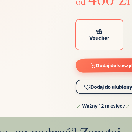
od
Zobacz wszystkie
(21)
Zobacz wszystkie
ta
Voucher
ściej wybierane lokalizacje
tok
Bielsko-Biała
Bydgoszcz
Dodaj do kosz
olska
Chorzów
Ciechocinek
ochowa
Giżycko
Gorzów
Wielkopolski
Dodaj do ulubion
ice
Kielce
Kraków
tkie miasta
Ważny 12 miesięcy
sz, co wybrać? Zapytaj