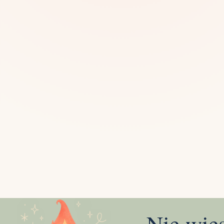
Mias
Najczę
Białys
Cała P
Częst
Dla niej
Dla niego
Dla dwojga
Urodziny
Katow
Ekstremalnie
Wszys
Nie wie