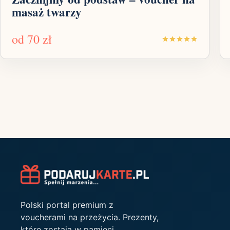
masaż twarzy
od
70 zł
Polski portal premium z
voucherami na przeżycia. Prezenty,
które zostają w pamięci.