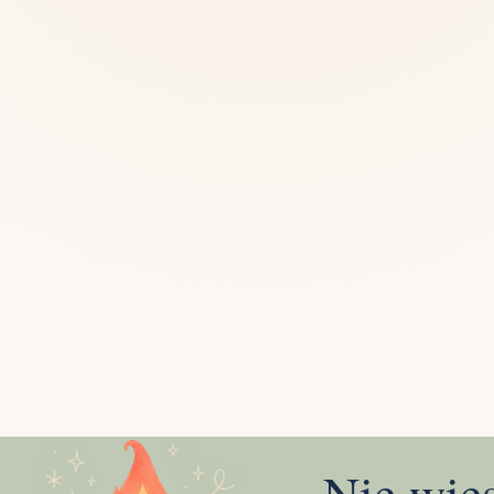
Mias
Najczę
Białys
Cała P
Częst
Dla niej
Dla niego
Dla dwojga
Urodziny
Katow
Ekstremalnie
Wszys
Nie wie