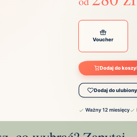
od
Zobacz wszystkie
(21)
Zobacz wszystkie
ta
Voucher
ściej wybierane lokalizacje
tok
Bielsko-Biała
Bydgoszcz
Dodaj do kosz
olska
Chorzów
Ciechocinek
ochowa
Giżycko
Gorzów
Wielkopolski
Dodaj do ulubion
ice
Kielce
Kraków
tkie miasta
Ważny 12 miesięcy
sz, co wybrać? Zapytaj