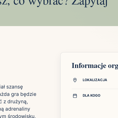
Informacje or
LOKALIZACJA
iał szansę
ażda gra będzie
DLA KOGO
ć z drużyną,
ną adrenaliny
nym środowisku,