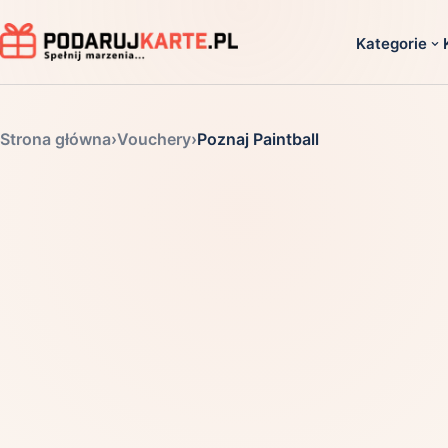
Kategorie
Dla ko
Strona główna
›
Vouchery
›
Poznaj Paintball
Dla dwoj
Dla dziec
Dla firm
Dla niego
Dla niej
Dla senio
Zobacz ws