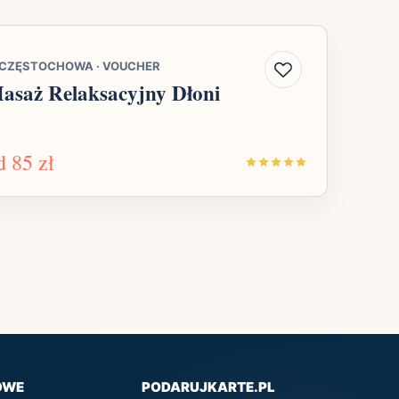
CZĘSTOCHOWA
·
VOUCHER
asaż Relaksacyjny Dłoni
d
85 zł
OWE
PODARUJKARTE.PL