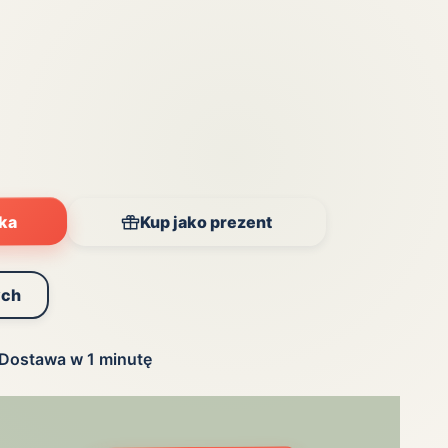
Zobacz wszystkie
(20)
yka
Kup jako prezent
ych
Dostawa w 1 minutę