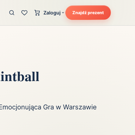
Zaloguj
Znajdź prezent
Konto klienta
zję
Uczucia
Logowanie dla kupujących
Atrakcyjność
Strefa partnera
Ciarki na plecach
Logowanie dla partnerów
Kunszt
intball
cka
Lans i błysk reflektorów
Magię
Moc
Pewność siebie
– Emocjonująca Gra w Warszawie
Potencjał
Radość
Smak luksusu