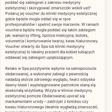
poddać się zabiegowi z zakresu medycyny
estetycznej i skorygować zmarszczki wokół ust?
Podaruj jej voucher do kliniki medycyny estetycznej
gdzie będzie mogła oddać się w ręce
profesjonalistów i spełnić swoje marzenie. W ramach
vouchera będzie mogła poddać się takim zabiegom
jak: wampirzy lifting, lipoliza iniekcyjna, botoks,
volumetria i konturowanie twarzy, kwas hialuronowy.
Voucher otwarty do Spa lub kliniki medycyny
estetycznej to idealny prezent dla kobiet lubiących
oddawać się zabiegom upiększającym.
Relaks w Spa pozytywnie wpłynie na samopoczucie
obdarowanej, a wykonane zabiegi z pewnością
nadadzą skórze zdrowego wyglądu, twarz odzyska
dawny blask i wypielęgnowane paznokcie staną się
doskonałą wizytówką. Wizyta w klinice medycyny
estetycznej pomoże Obdarowanej uporać się
mankamentami urody – zastrzyki z botoksu czy
kwasu hialuronowego idealnie wygładzą zmarszczki,