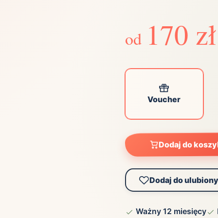
Zobacz wszystkie
(21)
Zobacz wszystkie
170 zł
od
ta
ściej wybierane lokalizacje
Voucher
tok
Bielsko-Biała
Bydgoszcz
olska
Chorzów
Ciechocinek
ochowa
Giżycko
Gorzów
Wielkopolski
ice
Kielce
Kraków
Dodaj do kosz
tkie miasta
Dodaj do ulubion
Ważny 12 miesięcy