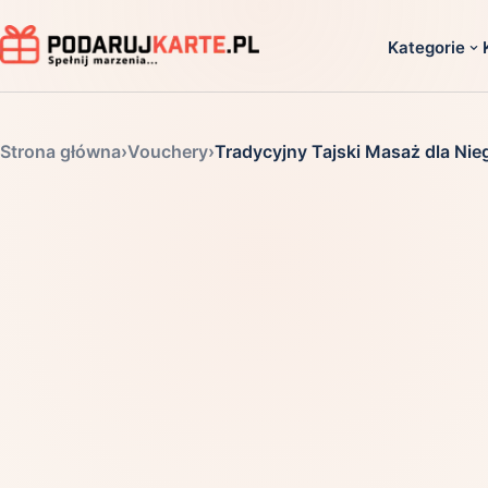
Kategorie
Dla ko
Strona główna
›
Vouchery
›
Tradycyjny Tajski Masaż dla Nie
Dla dwoj
Dla dziec
Dla firm
Dla niego
Dla niej
Dla senio
Zobacz ws