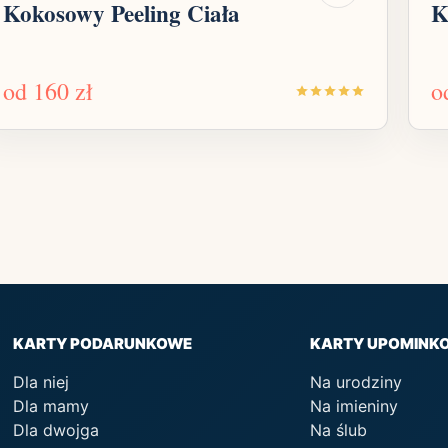
Kokosowy Peeling Ciała
K
od
160 zł
o
KARTY PODARUNKOWE
KARTY UPOMINK
Dla niej
Na urodziny
Dla mamy
Na imieniny
Dla dwojga
Na ślub