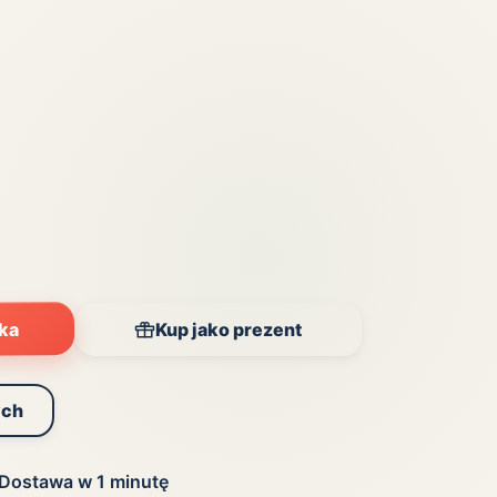
Zobacz wszystkie
(20)
yka
Kup jako prezent
ych
Dostawa w 1 minutę