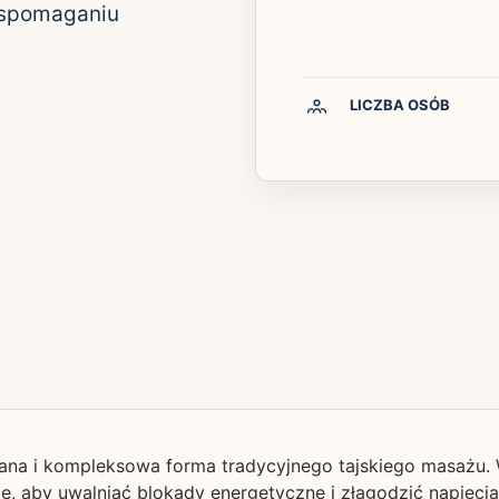
 wspomaganiu
LICZBA OSÓB
wana i kompleksowa forma tradycyjnego tajskiego masażu. 
ące, aby uwalniać blokady energetyczne i złagodzić napięc