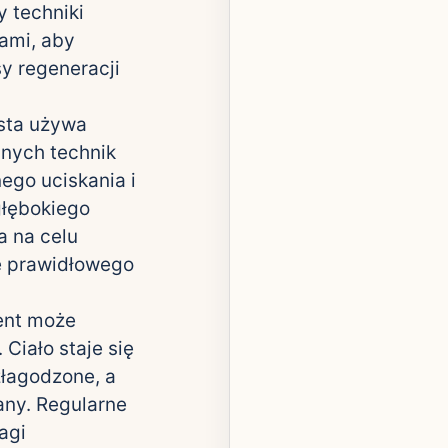
 techniki
wami, aby
y regeneracji
sta używa
dnych technik
nego uciskania i
głębokiego
a na celu
e prawidłowego
ent może
iało staje się
złagodzone, a
any. Regularne
agi