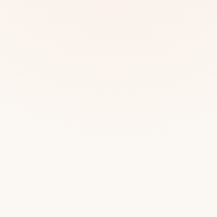
Mias
Najczę
Białys
Cała P
Częst
Dla niej
Dla niego
Dla dwojga
Urodziny
Katow
Ekstremalnie
Wszys