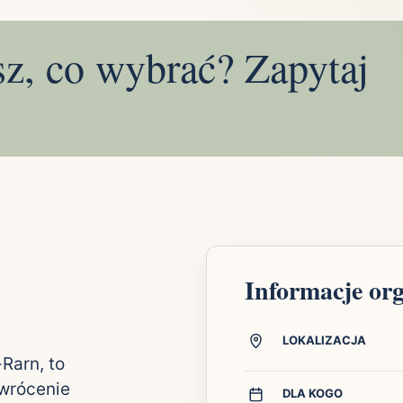
sz, co wybrać? Zapytaj
Informacje or
LOKALIZACJA
Rarn, to
ywrócenie
DLA KOGO