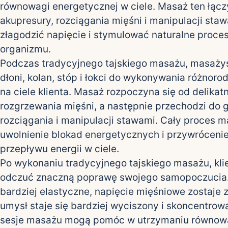
równowagi energetycznej w ciele. Masaż ten łączy
akupresury, rozciągania mięśni i manipulacji sta
złagodzić napięcie i stymulować naturalne proces
organizmu.
Podczas tradycyjnego tajskiego masażu, masaży
dłoni, kolan, stóp i łokci do wykonywania różnoro
na ciele klienta. Masaż rozpoczyna się od delikat
rozgrzewania mięśni, a następnie przechodzi do 
rozciągania i manipulacji stawami. Cały proces m
uwolnienie blokad energetycznych i przywróceni
przepływu energii w ciele.
Po wykonaniu tradycyjnego tajskiego masażu, kli
odczuć znaczną poprawę swojego samopoczucia. C
bardziej elastyczne, napięcie mięśniowe zostaje 
umysł staje się bardziej wyciszony i skoncentrow
sesje masażu mogą pomóc w utrzymaniu równow