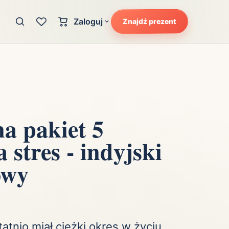
Zaloguj
Znajdź prezent
Konto klienta
zję
Uczucia
Logowanie dla kupujących
Atrakcyjność
Strefa partnera
Ciarki na plecach
Logowanie dla partnerów
Kunszt
a pakiet 5
cka
Lans i błysk reflektorów
 stres - indyjski
Magię
Moc
owy
Pewność siebie
Potencjał
Radość
Smak luksusu
tatnio miał ciężki okres w życiu,