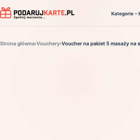
Kategorie
Dla ko
Strona główna
›
Vouchery
›
Voucher na pakiet 5 masaży na s
Dla dwoj
Dla dziec
Dla firm
Dla niego
Dla niej
Dla senio
Zobacz ws