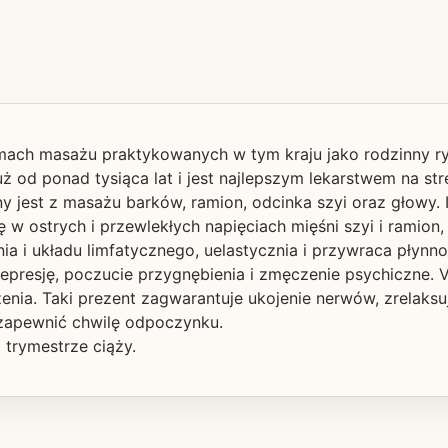
rmach masażu praktykowanych w tym kraju jako rodzinny ry
uż od ponad tysiąca lat i jest najlepszym lekarstwem na s
y jest z masażu barków, ramion, odcinka szyi oraz głowy.
w ostrych i przewlekłych napięciach mięśni szyi i ramion, 
nia i układu limfatycznego, uelastycznia i przywraca pły
 depresję, poczucie przygnębienia i zmęczenie psychiczne.
żenia. Taki prezent zagwarantuje ukojenie nerwów, zrelaks
 zapewnić chwilę odpoczynku.
trymestrze ciąży.