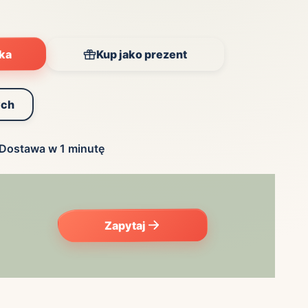
yka
Kup jako prezent
ych
Dostawa w 1 minutę
Zapytaj