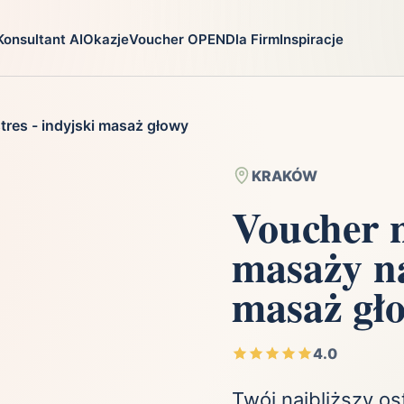
Konsultant AI
Okazje
Voucher OPEN
Dla Firm
Inspiracje
go
Prezenty
Na jaką oka
tres - indyjski masaż głowy
ga
Ekstremalnie
Chrzest
i
Firma
Imieniny
KRAKÓW
Fotografia
Komunia
Voucher n
Gry
Narodziny dzie
masaży na
Kulinaria
Parapetówka
ra
Kultura i Rozrywka
Rocznica
masaż gł
Kursy i szkolenia
Różne okazje
zystkie
Moda
Ślub i wesele
4.0
Motoryzacja
Święta
Nie mam pomysłu
Urodziny
Twój najbliższy os