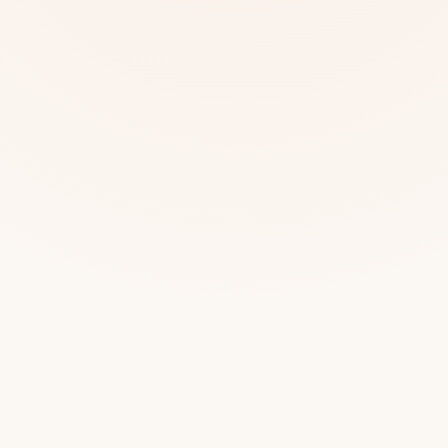
Mias
Najczę
Białys
Cała P
Częst
Dla niej
Dla niego
Dla dwojga
Urodziny
Katow
Ekstremalnie
Wszys