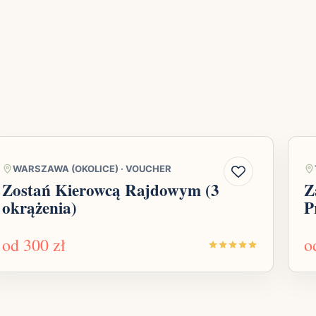
WARSZAWA (OKOLICE)
·
VOUCHER
Zostań Kierowcą Rajdowym (3
Z
okrążenia)
P
od
300 zł
o