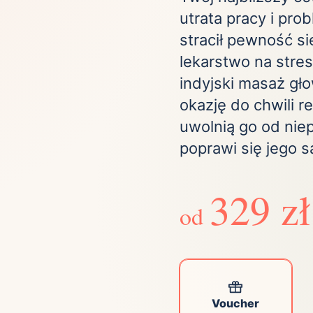
utrata pracy i pro
Zobacz wszystkie
(21)
Zobacz wszystkie
stracił pewność si
lekarstwo na stres
ta
indyjski masaż gło
ściej wybierane lokalizacje
okazję do chwili r
uwolnią go od nie
poprawi się jego 
tok
Bielsko-Biała
Bydgoszcz
olska
Chorzów
Ciechocinek
ochowa
Giżycko
Gorzów
329 zł
Wielkopolski
ice
Kielce
od
Kraków
tkie miasta
Voucher