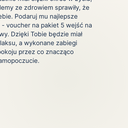
blemy ze zdrowiem sprawiły, że
Zobacz wszystkie
(20)
ebie. Podaruj mu najlepsze
 - voucher na pakiet 5 wejść na
wy. Dzięki Tobie będzie miał
elaksu, a wykonane zabiegi
pokoju przez co znacząco
samopoczucie.