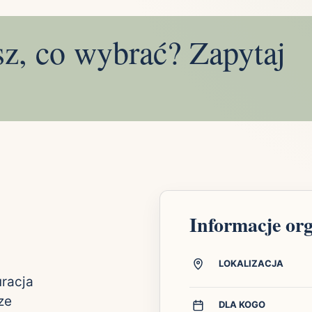
sz, co wybrać? Zapytaj
Informacje or
LOKALIZACJA
uracja
ze
DLA KOGO