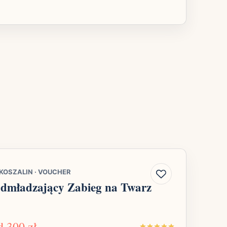
KOSZALIN
·
VOUCHER
dmładzający Zabieg na Twarz
d
300 zł