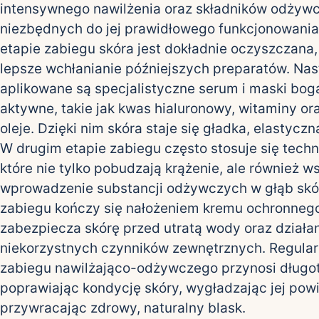
intensywnego nawilżenia oraz składników odżyw
niezbędnych do jej prawidłowego funkcjonowani
etapie zabiegu skóra jest dokładnie oczyszczana
lepsze wchłanianie późniejszych preparatów. Nas
aplikowane są specjalistyczne serum i maski boga
aktywne, takie jak kwas hialuronowy, witaminy or
oleje. Dzięki nim skóra staje się gładka, elastyczn
W drugim etapie zabiegu często stosuje się techn
które nie tylko pobudzają krążenie, ale również 
wprowadzenie substancji odżywczych w głąb skó
zabiegu kończy się nałożeniem kremu ochronnego
zabezpiecza skórę przed utratą wody oraz działa
niekorzystnych czynników zewnętrznych. Regula
zabiegu nawilżająco-odżywczego przynosi długot
poprawiając kondycję skóry, wygładzając jej powi
przywracając zdrowy, naturalny blask.