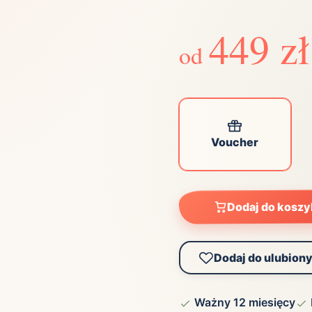
Zobacz wszystkie
(21)
Zobacz wszystkie
449 zł
od
ta
ściej wybierane lokalizacje
Voucher
tok
Bielsko-Biała
Bydgoszcz
olska
Chorzów
Ciechocinek
ochowa
Giżycko
Gorzów
Wielkopolski
ice
Kielce
Kraków
Dodaj do kosz
tkie miasta
Dodaj do ulubion
Ważny 12 miesięcy