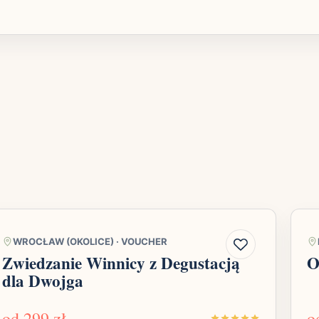
WROCŁAW (OKOLICE)
·
VOUCHER
Zwiedzanie Winnicy z Degustacją
O
dla Dwojga
od
299 zł
o