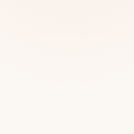
Mias
Najczę
Białys
Cała P
Częst
Dla niej
Dla niego
Dla dwojga
Urodziny
Katow
Ekstremalnie
Wszys