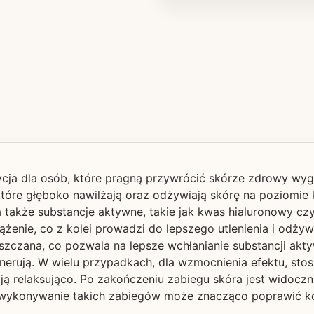
ja dla osób, które pragną przywrócić skórze zdrowy wyglą
 które głęboko nawilżają oraz odżywiają skórę na poziom
 a także substancje aktywne, takie jak kwas hialuronowy cz
żenie, co z kolei prowadzi do lepszego utlenienia i odżyw
szczana, co pozwala na lepsze wchłanianie substancji akt
nerują. W wielu przypadkach, dla wzmocnienia efektu, stosu
łają relaksująco. Po zakończeniu zabiegu skóra jest widocz
 wykonywanie takich zabiegów może znacząco poprawić ko