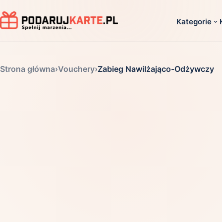
Kategorie
Dla ko
Strona główna
›
Vouchery
›
Zabieg Nawilżająco-Odżywczy
Dla dwoj
Dla dziec
Dla firm
Dla niego
Dla niej
Dla senio
Zobacz ws