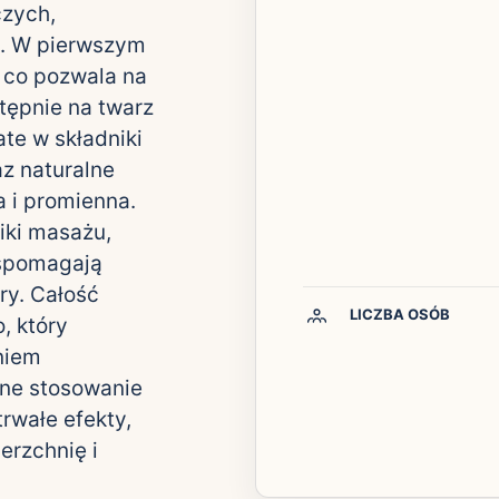
czych,
a. W pierwszym
, co pozwala na
tępnie na twarz
te w składniki
az naturalne
a i promienna.
iki masażu,
wspomagają
ry. Całość
LICZBA OSÓB
, który
niem
rne stosowanie
rwałe efekty,
erzchnię i