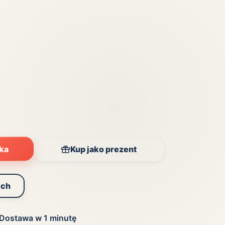
Zobacz wszystkie
(20)
yka
Kup jako prezent
ych
Dostawa w 1 minutę