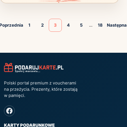
Poprzednia
1
2
3
4
5
...
18
Następna
Polski portal premium z voucherami
na przeżycia. Prezenty, które zostają
w pamięci.
KARTY PODARUNKOWE