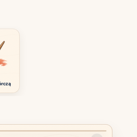
órczą