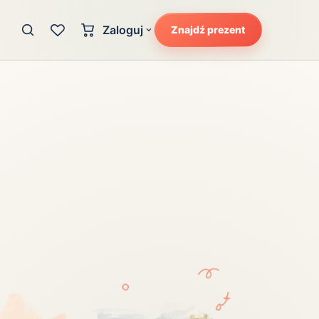
Zaloguj
Znajdź prezent
Konto klienta
zję
Uczucia
Logowanie dla kupujących
Atrakcyjność
Strefa partnera
Ciarki na plecach
Logowanie dla partnerów
Kunszt
cka
Lans i błysk reflektorów
Magię
Moc
Pewność siebie
Potencjał
Radość
Smak luksusu