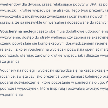
weekendów dla dwojga, przez relaksujące pobyty w SPA, aż p
wycieczki i krótkie wypady pełne atrakcji. Tego typu prezenty ł
wypoczynku z możliwością zwiedzania i poznawania nowych mi
sprawia, że są niezwykle uniwersalne i dopasowane do różnyc
Mias
Vouchery na noclegi
często obejmują dodatkowe udogodnienia,
Najczę
wyżywienie, dostęp do strefy wellness czy zabiegi relaksacyjne
czemu pobyt staje się kompleksowym doświadczeniem regenera
relaksu . Z kolei vouchery na wycieczki pozwalają spełniać mar
Białys
podróżach, oferując zarówno krótkie wypady, jak i dłuższe wyp
Cała P
i za granicą
Częst
Dla niej
Dla niego
Dla dwojga
Urodziny
Vouchery na noclegi i wycieczki sprawdzą się na każdą okazję –
Katow
rocznice, święta czy jako prezent ślubny. Zamiast kolejnego pr
Ekstremalnie
Wszys
podaruj doświadczenie, które pozostanie w pamięci na długo. 
podróże i wypoczynek, które inspirują i pozwalają tworzyć wyj
wspomnienia.