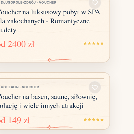
DŁUGOPOLE-ZDRÓJ
·
VOUCHER
oucher na luksusowy pobyt w SPA
la zakochanych - Romantyczne
udety
od
2400 zł
KOSZALIN
·
VOUCHER
oucher na basen, saunę, siłownię,
olację i wiele innych atrakcji
od
149 zł