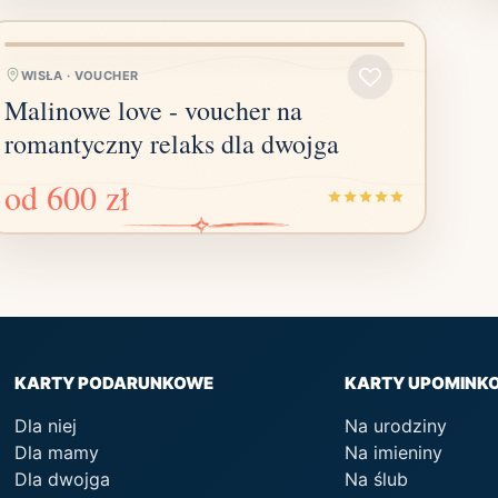
WISŁA
·
VOUCHER
Malinowe love - voucher na
romantyczny relaks dla dwojga
od
600 zł
KARTY PODARUNKOWE
KARTY UPOMINK
Dla niej
Na urodziny
Dla mamy
Na imieniny
Dla dwojga
Na ślub