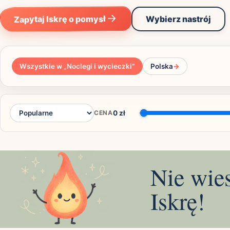
Zapytaj Iskrę o pomysł
Wybierz nastrój
Wszystkie w „
Noclegi i wycieczki
”
Polska
→
CENA
0
zł
Nie wie
Iskrę!