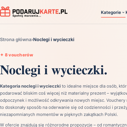
Kategorie
Dla ko
Strona główna
›
Noclegi i wycieczki
Dla dwoj
Dla dziec
✦
8 voucherów
Noclegi i wycieczki.
Dla firm
Dla niego
Dla niej
Kategoria noclegi i wycieczki
to idealne miejsce dla osób, któ
Dla senio
podarować bliskim coś więcej niż materialny prezent – wyjątko
odpoczynek i możliwość odkrywania nowych miejsc. Vouchery 
Zobacz ws
to doskonały sposób na oderwanie się od codzienności i przeż
niezapomnianych momentów w pięknych zakątkach Polski.
W ofercie znajdują się różnorodne propozycje – od romantycz