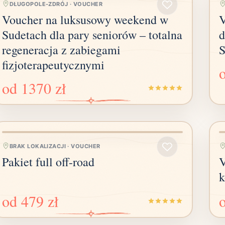
DŁUGOPOLE-ZDRÓJ
·
VOUCHER
Voucher na luksusowy weekend w
V
Sudetach dla pary seniorów – totalna
d
regeneracja z zabiegami
S
fizjoterapeutycznymi
od
1370 zł
BRAK LOKALIZACJI
·
VOUCHER
Pakiet full off-road
V
k
od
479 zł