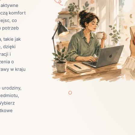
o aktywne
Zobacz wszystkie
(21)
Zobacz wszystkie
ączą komfort
ejsc, co
h potrzeb
ta
 takie jak
ściej wybierane lokalizacje
, dzięki
cji i
zenia o
tok
Bielsko-Biała
Bydgoszcz
rawy w kraju
olska
Chorzów
Ciechocinek
ochowa
Giżycko
Gorzów
Wielkopolski
 urodziny,
ice
Kielce
Kraków
zedmiotu,
tkie miasta
Wybierz
ątkowe