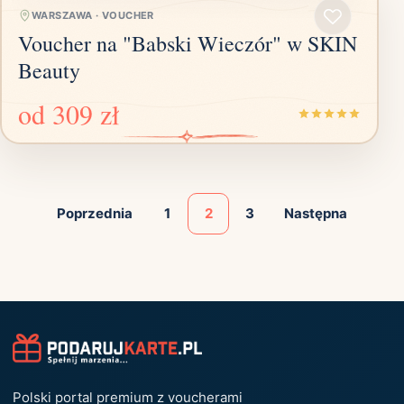
WARSZAWA
·
VOUCHER
Voucher na "Babski Wieczór" w SKIN
Beauty
od
309 zł
Poprzednia
1
2
3
Następna
Polski portal premium z voucherami