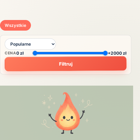
Wszystkie
CENA
0
zł
+2000 zł
Filtruj