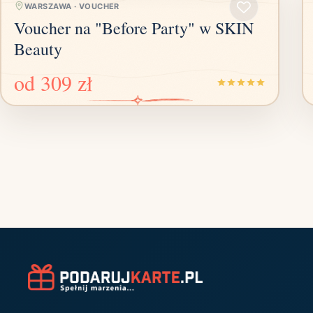
WARSZAWA
·
VOUCHER
Voucher na "Before Party" w SKIN
Beauty
od
309 zł