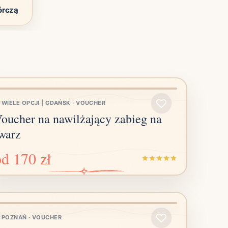
órczą
WIELE OPCJI | GDAŃSK
·
VOUCHER
oucher na nawilżający zabieg na
warz
od
170 zł
POZNAŃ
·
VOUCHER