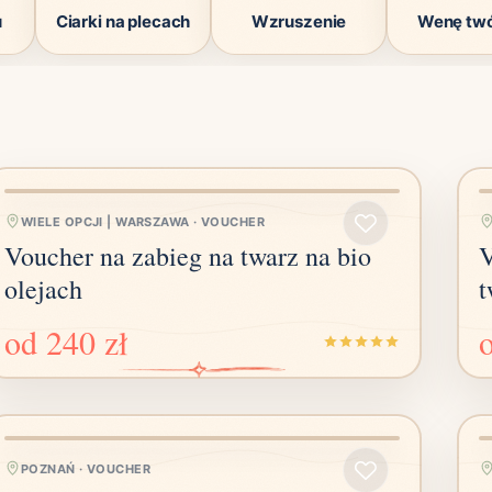
u
Ciarki na plecach
Wzruszenie
Wenę tw
WIELE OPCJI | WARSZAWA
·
VOUCHER
Voucher na zabieg na twarz na bio
V
olejach
t
od
240 zł
POZNAŃ
·
VOUCHER