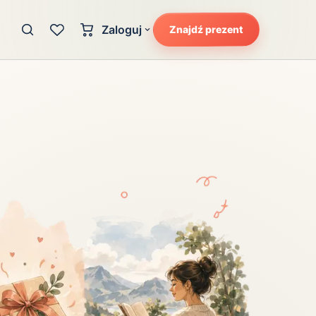
Zaloguj
Znajdź prezent
Konto klienta
zję
Uczucia
Logowanie dla kupujących
Atrakcyjność
Strefa partnera
Ciarki na plecach
Logowanie dla partnerów
Kunszt
cka
Lans i błysk reflektorów
Magię
Moc
Pewność siebie
Potencjał
Radość
Smak luksusu