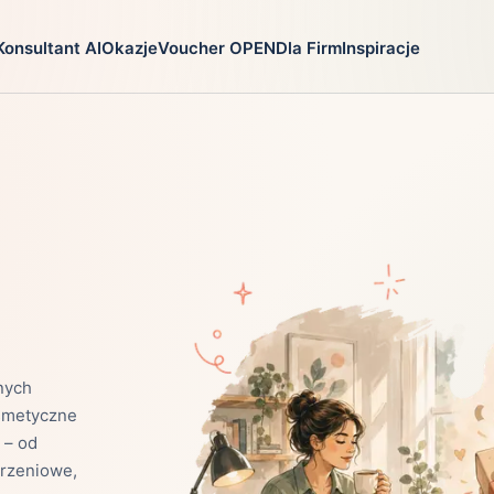
Konsultant AI
Okazje
Voucher OPEN
Dla Firm
Inspiracje
go
Prezenty
Na jaką oka
ga
Ekstremalnie
Chrzest
i
Firma
Imieniny
Fotografia
Komunia
Gry
Narodziny dzie
Kulinaria
Parapetówka
ra
Kultura i Rozrywka
Rocznica
Kursy i szkolenia
Różne okazje
anych
zystkie
Moda
Ślub i wesele
osmetyczne
 – od
Motoryzacja
Święta
arzeniowe,
Nie mam pomysłu
Urodziny