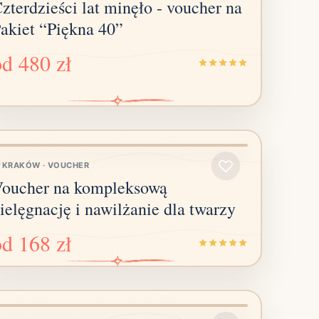
zterdzieści lat minęło - voucher na
akiet “Piękna 40”
od
480 zł
KRAKÓW
·
VOUCHER
oucher na kompleksową
ielęgnację i nawilżanie dla twarzy
od
168 zł