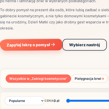
po henne i laminację brwi w wybranych podkategoriach.
To dobry pomysł na prezent dla osób, które lubią zadbać o sieb
gabinecie kosmetycznym, a nie tylko domowymi kosmetykami –
się na urodziny, Dzień Matki czy jako drobny gest wsparcia w t
Mias
okresie.
Najczę
Zapytaj Iskrę o pomysł
Wybierz nastrój
Białys
Cała P
Częst
Dla niej
Dla niego
Dla dwojga
Urodziny
Katow
Ekstremalnie
Wszystkie w „
Zabiegi kosmetyczne
”
Pielęgnacja brwi
→
Wszys
CENA
0
zł