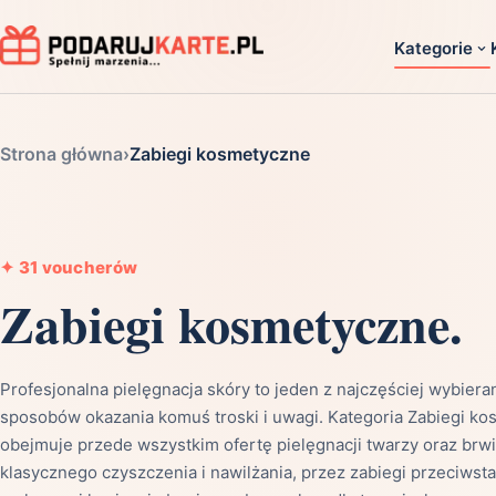
Kategorie
Dla ko
Strona główna
›
Zabiegi kosmetyczne
Dla dwoj
Dla dziec
Dla firm
✦
31 voucherów
Dla niego
Zabiegi kosmetyczne.
Dla niej
Dla senio
Profesjonalna pielęgnacja skóry to jeden z najczęściej wybier
Zobacz ws
sposobów okazania komuś troski i uwagi. Kategoria Zabiegi k
obejmuje przede wszystkim ofertę pielęgnacji twarzy oraz brwi
klasycznego czyszczenia i nawilżania, przez zabiegi przeciwst