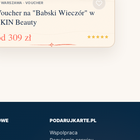
WARSZAWA
·
VOUCHER
oucher na "Babski Wieczór" w
KIN Beauty
od
309 zł
OWE
PODARUJKARTE.PL
Wspolpraca
Regulamin serwisu