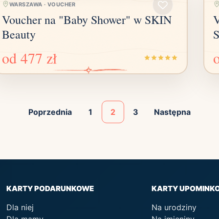
WARSZAWA
·
VOUCHER
Voucher na "Baby Shower" w SKIN
V
Beauty
S
od
477 zł
Poprzednia
1
2
3
Następna
KARTY PODARUNKOWE
KARTY UPOMINK
Dla niej
Na urodziny
Dla mamy
Na imieniny