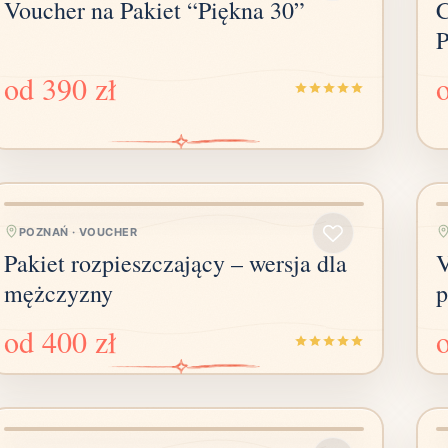
Voucher na Pakiet “Piękna 30”
C
P
od
390 zł
POZNAŃ
·
VOUCHER
Pakiet rozpieszczający – wersja dla
V
mężczyzny
p
od
400 zł