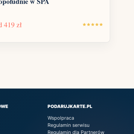
opołudnie w SPA
d
419 zł
OWE
PODARUJKARTE.PL
Wspolpraca
Regulamin serwisu
Regulamin dla Partnerów