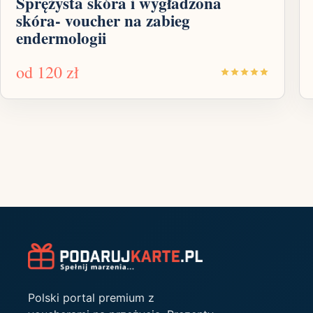
Sprężysta skóra i wygładzona
skóra- voucher na zabieg
endermologii
od
120 zł
Polski portal premium z