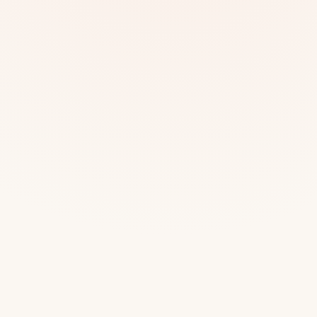
Mias
Najczę
Białys
Cała P
Częst
Dla niej
Dla niego
Dla dwojga
Urodziny
Katow
Ekstremalnie
Wszys