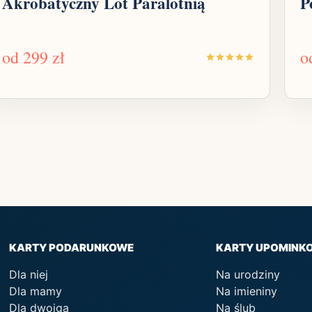
Akrobatyczny Lot Paralotnią
P
od
299 zł
o
KARTY PODARUNKOWE
KARTY UPOMINK
Dla niej
Na urodziny
Dla mamy
Na imieniny
Dla dwojga
Na ślub