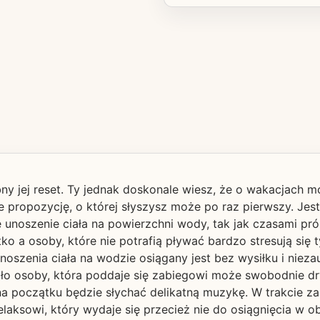
y jej reset. Ty jednak doskonale wiesz, że o wakacjach 
e propozycję, o której słyszysz może po raz pierwszy. Jest 
e unoszenie ciała na powierzchni wody, tak jak czasami p
tko a osoby, które nie potrafią pływać bardzo stresują si
unoszenia ciała na wodzie osiągany jest bez wysiłku i niez
ało osoby, która poddaje się zabiegowi może swobodnie dr
 początku będzie słychać delikatną muzykę. W trakcie za
aksowi, który wydaje się przecież nie do osiągnięcia w ob