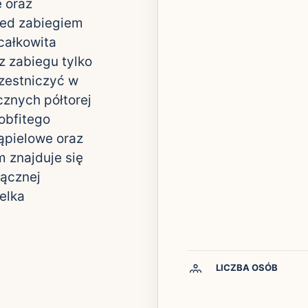
e oraz
zed zabiegiem
całkowita
z zabiegu tylko
zestniczyć w
znych półtorej
obfitego
kąpielowe oraz
 znajduje się
łącznej
elka
LICZBA OSÓB