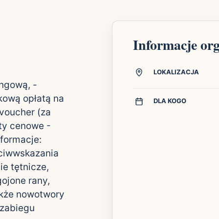
Informacje or
LOKALIZACJA
ingową, -
kową opłatą na
DLA KOGO
 voucher (za
ty cenowe -
nformacje:
eciwwskazania
ie tętnicze,
gojone rany,
także nowotwory
 zabiegu