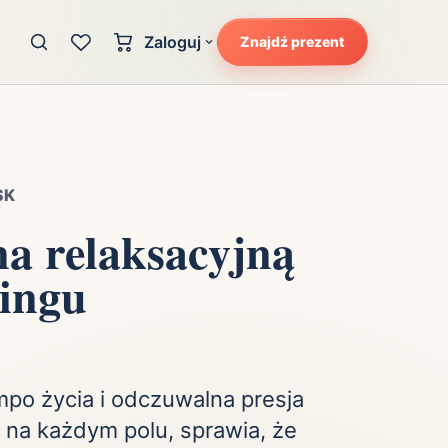
Zaloguj
Znajdź prezent
Konto klienta
zję
Uczucia
Logowanie dla kupujących
Atrakcyjność
Strefa partnera
Ciarki na plecach
SK
Logowanie dla partnerów
Kunszt
a relaksacyjną
cka
Lans i błysk reflektorów
tingu
Magię
Moc
Pewność siebie
Potencjał
po życia i odczuwalna presja
 na każdym polu, sprawia, że