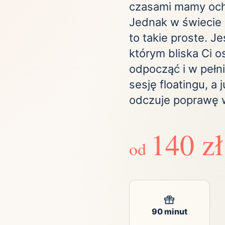
ta
czasami mamy ocho
ściej wybierane lokalizacje
Jednak w świecie 
to takie proste. J
którym bliska Ci 
tok
Bielsko-Biała
Bydgoszcz
olska
Chorzów
odpocząć i w pełni
Ciechocinek
ochowa
Giżycko
Gorzów
sesję floatingu, a
Wielkopolski
odczuje poprawę 
ice
Kielce
Kraków
tkie miasta
140 zł
od
90 minut