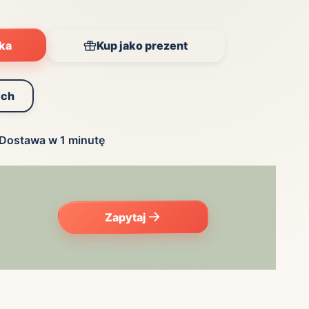
yka
Kup jako prezent
ych
Dostawa w 1 minutę
Zapytaj