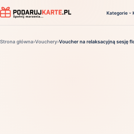
Kategorie
Dla ko
Strona główna
›
Vouchery
›
Voucher na relaksacyjną sesję fl
Dla dwoj
Dla dziec
Dla firm
Dla niego
Dla niej
Dla senio