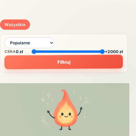
Wszystkie
CENA
0
zł
+2000 zł
Filtruj