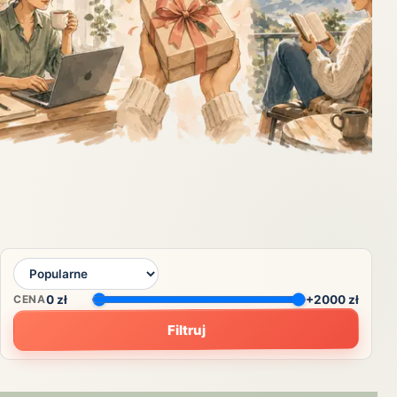
CENA
0
zł
+2000 zł
Filtruj