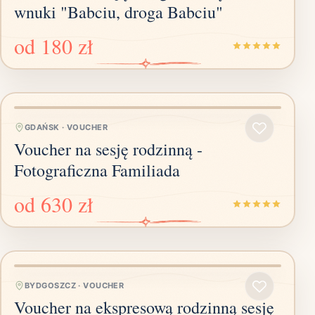
wnuki "Babciu, droga Babciu"
od
180 zł
GDAŃSK
·
VOUCHER
Voucher na sesję rodzinną -
Fotograficzna Familiada
od
630 zł
BYDGOSZCZ
·
VOUCHER
Voucher na ekspresową rodzinną sesję